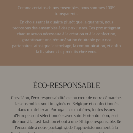
Comme certains de nos ensembles, nous sommes 100%
transparents.
En choisissant la qualité plutôt que la quantité, nous
proposons des ensembles à des prix justes. Ces prix intègrent
chaque action nécessaire à la création et à la confection,
garantissant une rémunération équitable pour nos
partenaires, ainsi que le stockage, la communication, et enfin
la livraison des produits chez vous.
ÉCO-RESPONSABLE
Chez Léon, l'éco-responsabilité est au cœur de notre démarche.
Les ensembles sont imaginés en Belgique et confectionnés
dans un atelier au Portugal. Les matières, toutes issues
d'Europe, sont sélectionnées avec soin. Porter du Léon, c'est
dire non à la fast-fashion et oui à une éthique responsable. De
l'ensemble à notre packaging, de l'approvisionnement à la